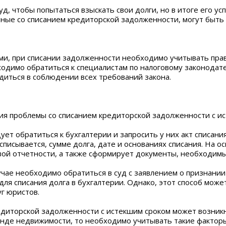
д, чтобы попытаться взыскать свои долги, но в итоге его ус
нные со списанием кредиторской задолженности, могут быт
ами, при списании задолженности необходимо учитывать пр
ходимо обратиться к специалистам по налоговому законодат
диться в соблюдении всех требований закона.
ия проблемы со списанием кредиторской задолженности с ис
дует обратиться к бухгалтерии и запросить у них акт списан
исывается, сумме долга, дате и основаниях списания. На ос
овой отчетности, а также сформирует документы, необходим
лучае необходимо обратиться в суд с заявлением о признани
ля списания долга в бухгалтерии. Однако, этот способ може
г юристов.
едиторской задолженности с истекшим сроком может возникн
енде недвижимости, то необходимо учитывать такие факторы