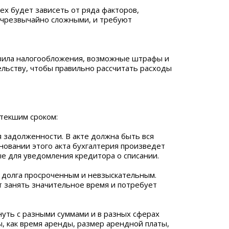
пех будет зависеть от ряда факторов,
ь чрезвычайно сложными, и требуют
авила налогообложения, возможные штрафы и
ельству, чтобы правильно рассчитать расходы
текшим сроком:
ия задолженности. В акте должна быть вся
новании этого акта бухгалтерия произведет
ые для уведомления кредитора о списании.
и долга просроченным и невзыскательным.
т занять значительное время и потребует
уть с разными суммами и в разных сферах
, как время аренды, размер арендной платы,