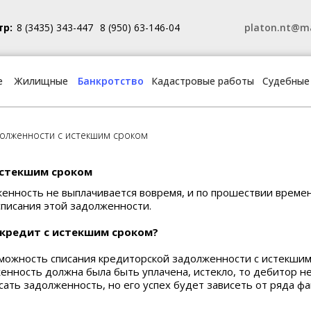
тр:
8 (3435) 343-447
8 (950) 63-146-04
platon.nt@ma
е
Жилищные
Банкротство
Кадастровые работы
Судебные
долженности с истекшим сроком
истекшим сроком
енность не выплачивается вовремя, и по прошествии време
списания этой задолженности.
 кредит с истекшим сроком?
ожность списания кредиторской задолженности с истекшим 
женность должна была быть уплачена, истекло, то дебитор н
ать задолженность, но его успех будет зависеть от ряда ф